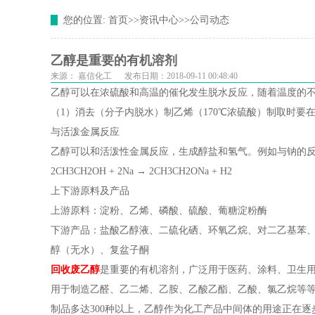
您的位置:
首页
>>
资讯中心
>>
公司动态
乙醇是重要的有机溶剂
来源：
嘉信化工
发布日期：2018-09-11 00:48:40
乙醇可以在浓硫酸和高温的催化发生脱水反应，随着温度的
（1）消去（分子内脱水）制乙烯（170℃浓硫酸）制取时要
与活泼金属反应
乙醇可以和活泼性金属反应，生成醇盐和氢气。例如与钠的
2CH3CH2OH + 2Na → 2CH3CH2ONa + H2
上下游原料及产品
上游原料：淀粉、乙烯、磷酸、硫酸、葡糖淀粉酶
下游产品：盐酸乙醇液、二硫化硒、环氧乙烷、对二乙基苯、联
醇（无水）、复盆子酮
回收废乙醇
是重要的有机溶剂，广泛用于医药、涂料、卫生用
用于制造乙醛、乙二烯、乙胺、乙酸乙酯、乙酸、氯乙烷等
制品多达300种以上，乙醇作为化工产品中间体的用途正在