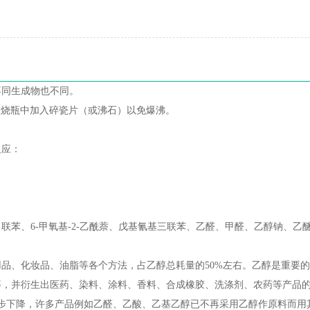
不同生成物也不同。
在烧瓶中加入碎瓷片（或沸石）以免爆沸。
反应：
苯、6-甲氧基-2-乙酰萘、戊基氰基三联苯、乙醛、甲醛、乙醇钠、乙
品、化妆品、油脂等各个方法，占乙醇总耗量的50%左右。乙醇是重要
等，并衍生出医药、染料、涂料、香料、合成橡胶、洗涤剂、农药等产品
逐步下降，许多产品例如乙醛、乙酸、乙基乙醇已不再采用乙醇作原料而用