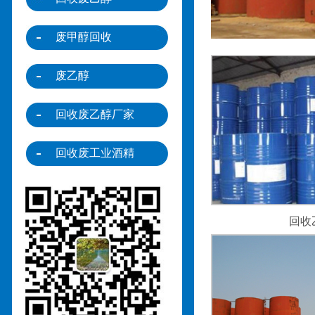
废甲醇回收
废乙醇
回收废乙醇厂家
回收废工业酒精
回收