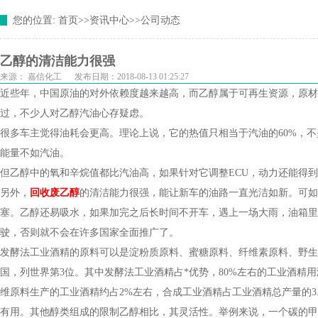
您的位置:
首页
>>
资讯中心
>>
公司动态
乙醇的清洁能力很强
来源：
嘉信化工
发布日期：2018-08-13 01:25:27
近些年，中国原油的对外依赖度越来越高，而乙醇属于可再生资源，原材
过，不少人对乙醇汽油心存疑虑。
很多车主觉得油耗会更高。理论上说，它的热值只相当于汽油的60%，
能量不如汽油。
但乙醇中的氧和辛烷值都比汽油高，如果针对它调整ECU，动力还能得
另外，
回收废乙醇
的清洁能力很强，能让新车的油路一直光洁如新。可如
塞。乙醇还易吸水，如果加完之后长时间不开车，遇上一场大雨，油箱里
驶，否则就不会在许多国家全面推广了。
发酵法工业酒精的原料可以是淀粉质原料、蜜糖原料、纤维素原料、野生
国，列世界第3位。其中发酵法工业酒精占*优势，80%左右的工业酒精
维原料生产的工业酒精约占2%左右，合成工业酒精占工业酒精总产量的3
有用。其他醇类组成的限制乙醇相比，其灵活性。举例来说，一个碳的甲醇