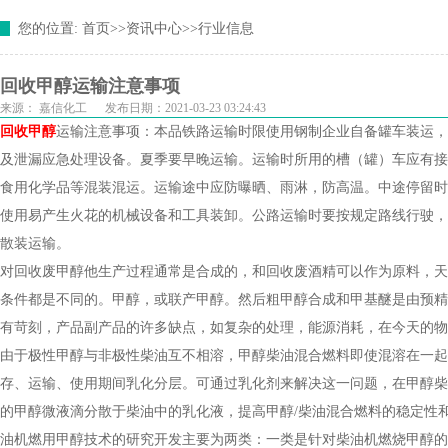
您的位置:
首页
>>
资讯中心
>>
行业信息
回收甲醇运输注意事项
来源：
嘉信化工
发布日期：2021-03-23 03:24:43
回收甲醇
运输注意事项：本品铁路运输时限使用钢制企业自备罐车装运，
及泄漏应急处理设备。夏季要早晚运输。运输时所用的槽（罐）车应有接
食用化学品等混装混运。运输途中应防曝晒、雨淋，防高温。中途停留时
使用易产生火花的机械设备和工具装卸。公路运输时要按规定路线行驶，
散装运输。
对回收废甲醇他生产过程通常是合成的，和回收废酒精可以作为原料，天
条件都是不同的。甲醇，或联产甲醇。然后粗甲醇合成和甲基醚是由预精
有苛刻，产品副产品的许多缺点，如复杂的处理，能源消耗，在今天的物质需
由于极性甲醇与非极性柴油互不相溶，甲醇柴油混合燃料即使混溶在一起
存、运输、使用期间乳化分层。可通过乳化剂来解决这一问题，在甲醇柴
的甲醇微液滴分散于柴油中的乳化液，提高甲醇/柴油混合燃料的稳定性
油机燃用甲醇技术的研究开发主要为两类：一类是针对柴油机燃烧甲醇的