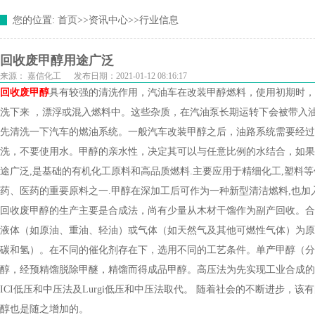
您的位置:
首页
>>
资讯中心
>>
行业信息
回收废甲醇用途广泛
来源：
嘉信化工
发布日期：2021-01-12 08:16:17
回收废甲醇
具有较强的清洗作用，汽油车在改装甲醇燃料，使用初期时，
洗下来 ，漂浮或混入燃料中。这些杂质，在汽油泵长期运转下会被带入
先清洗一下汽车的燃油系统。一般汽车改装甲醇之后，油路系统需要经过
洗，不要使用水。甲醇的亲水性，决定其可以与任意比例的水结合，如果
途广泛,是基础的有机化工原料和高品质燃料.主要应用于精细化工,塑料
药、医药的重要原料之一.甲醇在深加工后可作为一种新型清洁燃料,也加
回收废甲醇的生产主要是合成法，尚有少量从木材干馏作为副产回收。合成的化
液体（如原油、重油、轻油）或气体（如天然气及其他可燃性气体）为原
碳和氢）。在不同的催化剂存在下，选用不同的工艺条件。单产甲醇（分
醇，经预精馏脱除甲醚，精馏而得成品甲醇。高压法为先实现工业合成的
ICI低压和中压法及Lurgi低压和中压法取代。 随着社会的不断进步
醇也是随之增加的。