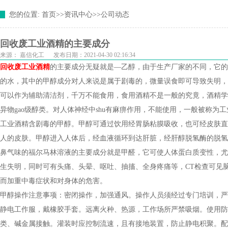
您的位置:
首页
>>
资讯中心
>>
公司动态
回收废工业酒精的主要成分
来源：
嘉信化工
发布日期：2021-04-30 02:16:34
回收废工业酒精
的主要成分无疑就是—乙醇，由于生产厂家的不同，它的
的水，其中的甲醇成分对人来说是属于剧毒的，微量误食即可导致失明，
可以作为辅助清洁剂，千万不能食用，食用酒精不是一般的究竟，酒精学
异物gao级醇类。对人体神经中shu有麻痹作用，不能使用，一般被称为
工业酒精含剧毒的甲醇。甲醇可通过饮用经胃肠粘膜吸收，也可经皮肤直
人的皮肤。甲醇进入人体后，经血液循环到达肝脏，经肝醇脱氢酶的脱氢
鼻气味的福尔马林溶液的主要成分就是甲醛，它可使人体蛋白质变性，尤
生失明，同时可有头痛、头晕、呕吐、抽搐、全身疼痛等，CT检查可见
而加重中毒症状和对身体的危害。
甲醇操作注意事项：密闭操作，加强通风。操作人员须经过专门培训，严
静电工作服，戴橡胶手套。远离火种、热源，工作场所严禁吸烟。使用防
类、碱金属接触。灌装时应控制流速，且有接地装置，防止静电积聚。配