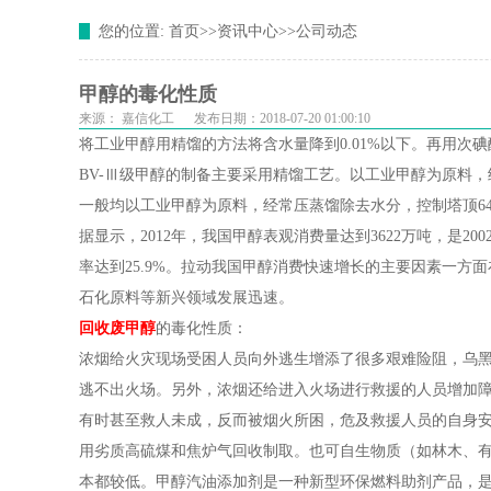
您的位置:
首页
>>
资讯中心
>>
公司动态
甲醇的毒化性质
来源：
嘉信化工
发布日期：2018-07-20 01:00:10
将工业甲醇用精馏的方法将含水量降到0.01%以下。再用次
BV-Ⅲ级甲醇的制备主要采用精馏工艺。以工业甲醇为原料
一般均以工业甲醇为原料，经常压蒸馏除去水分，控制塔顶6
据显示，2012年，我国甲醇表观消费量达到3622万吨，是20
率达到25.9%。拉动我国甲醇消费快速增长的主要因素一
石化原料等新兴领域发展迅速。
回收废甲醇
的毒化性质：
浓烟给火灾现场受困人员向外逃生增添了很多艰难险阻，乌
逃不出火场。另外，浓烟还给进入火场进行救援的人员增加
有时甚至救人未成，反而被烟火所困，危及救援人员的自身安
用劣质高硫煤和焦炉气回收制取。也可自生物质（如林木、
本都较低。甲醇汽油添加剂是一种新型环保燃料助剂产品，