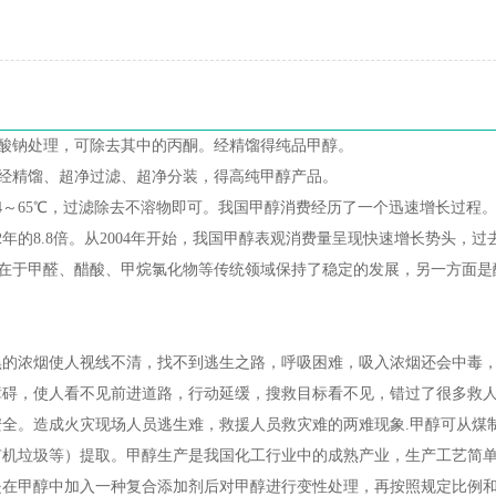
碘酸钠处理，可除去其中的丙酮。经精馏得纯品甲醇。
，经精馏、超净过滤、超净分装，得高纯甲醇产品。
4～65℃，过滤除去不溶物即可。我国甲醇消费经历了一个迅速增长过程
02年的8.8倍。从2004年开始，我国甲醇表观消费量呈现快速增长势头，
方面在于甲醛、醋酸、甲烷氯化物等传统领域保持了稳定的发展，另一方面
黑的浓烟使人视线不清，找不到逃生之路，呼吸困难，吸入浓烟还会中毒
障碍，使人看不见前进道路，行动延缓，搜救目标看不见，错过了很多救
全。造成火灾现场人员逃生难，救援人员救灾难的两难现象.甲醇可从煤
有机垃圾等）提取。甲醇生产是我国化工行业中的成熟产业，生产工艺简
是在甲醇中加入一种复合添加剂后对甲醇进行变性处理，再按照规定比例