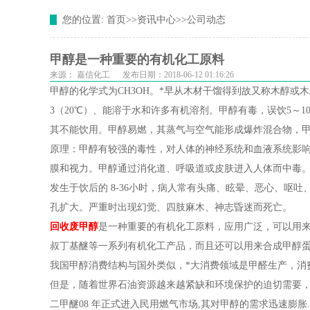
您的位置:
首页
>>
资讯中心
>>
公司动态
甲醇是一种重要的有机化工原料
来源：
嘉信化工
发布日期：2018-06-12 01:16:26
甲醇的化学式为CH3OH。*早从木材干馏得到故又称木醇或木精。
3（20℃）、能溶于水和许多有机溶剂。甲醇有毒，误饮5～
其不能饮用。甲醇易燃，其蒸气与空气能形成爆炸混合物，甲醇完全
原理：甲醇有较强的毒性，对人体的神经系统和血液系统影响
膜和视力。甲醇通过消化道、呼吸道或皮肤进入人体而中毒。口
发生于饮后的 8-36小时，病人常有头痛、眩晕、恶心、呕
孔扩大。严重时出现幻觉、四肢麻木、神志昏迷而死亡。
回收废甲醇
是一种重要的有机化工原料，应用广泛，可以用
叔丁基醚等一系列有机化工产品，而且还可以用来合成甲醇
我国甲醇消费结构与国外类似，*大消费领域是甲醛生产，消费
但是，随着世界石油资源越来越紧缺和环境保护的迫切需要，
二甲醚08 年正式进入民用燃气市场,其对甲醇的需求迅速膨