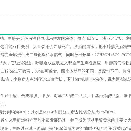
甲醇是无色有酒精气味易挥发的液体。熔点-93.9℃、沸点64.7℃、密度0.
10毫升能双目失明，大量饮用会导致死亡。禁酒的国家，把甲醇掺入酒精
燃烧生成二氧化碳和水蒸气，同时放出热量：2CH3OH+3O2=2CO2
*大，它经消化道、呼吸道或皮肤摄入都会产生毒性反应，甲醇蒸气能损
服 5ML可致盲，30ML可致命。因个体差异的不同，反应也不同。急
吐、肤痛，少数病人有消化道出血症状，呕吐物为咖啡色液体，视力逐渐减
来生产甲醛、合成橡胶、甲胺、对苯二甲酸二甲脂、甲基丙烯酸甲脂、氯
蛋白。
比例约为40%；其次是MTBE和醋酸，所占比例分别为6%和7%。
近年来甲醇燃料方面的消费发展迅速，并已成为驱动甲醇需求的主要动力
胀.现在，甲醇以及其下游品已是*有希望成为后石油时代初期的主导替代产