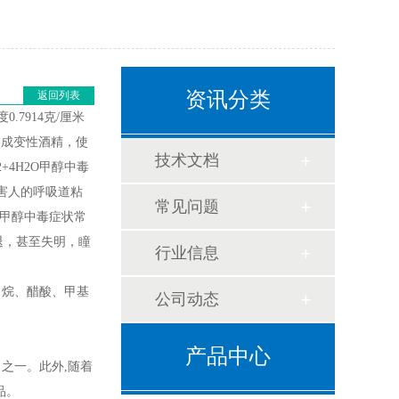
资讯分类
返回列表
7914克/厘米
中成变性酒精，使
技术文档
+4H2O甲醇中毒
害人的呼吸道粘
常见问题
性甲醇中毒症状常
退，甚至失明，瞳
行业信息
甲烷、醋酸、甲基
公司动态
产品中心
之一。此外,随着
品。