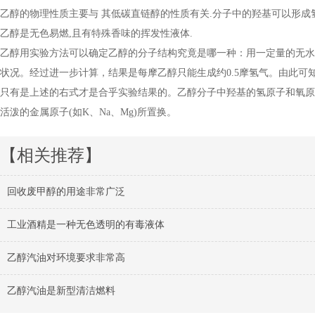
乙醇的物理性质主要与 其低碳直链醇的性质有关.分子中的羟基可以形成氢
乙醇是无色易燃,且有特殊香味的挥发性液体.
乙醇用实验方法可以确定乙醇的分子结构究竟是哪一种：用一定量的无水
状况。经过进一步计算，结果是每摩乙醇只能生成约0.5摩氢气。由此
只有是上述的右式才是合乎实验结果的。乙醇分子中羟基的氢原子和氧原
活泼的金属原子(如K、Na、Mg)所置换。
【相关推荐】
回收废甲醇的用途非常广泛
工业酒精是一种无色透明的有毒液体
乙醇汽油对环境要求非常高
乙醇汽油是新型清洁燃料