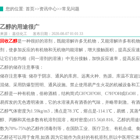
您的位置:
首页
>>
资讯中心
>>
常见问题
乙醇的用途很广
来源：
嘉信化工
发布日期：2020-08-07 01:01:33
回收乙醇
是一种很好的溶剂，既能溶解许多无机物，又能溶解许多有机物
剂，使参加反应的有机物和无机物均能溶解，增大接触面积，提高反应速
让它们在均相（同一溶剂的溶液）中充分接触，加快反应速率，提高反应
乙醇的储存注意事项：
储存注意事项: 储存于阴凉、通风的库房。远离火种、热源。库温不宜超
混储。采用防爆型照明、通风设施。禁止使用易产生火花的机械设备和工
乙醇是一种有机物，俗称酒精，结构简式CH?CH?OH、C?H?OH或Et
易挥发的无色透明液体，它的水溶液具有酒香的气味，并略带刺激。有酒的气味
乙醇气体密度为1.59kg/m3，沸点是78.3℃，熔点是-114.1℃，
醇、丙酮和其他多数有机溶剂混溶，相对密度(d15.56)0.816。乙
数为70%-75%的乙醇作消毒剂等，在国防工业、医疗卫生、有机合成
乙醇还可以用于食用,如酒.因为它能作为良好的有机溶剂,所以中医用它来